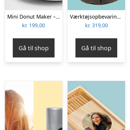
Mini Donut Maker – KitchPro
Værktøjsopbevaring til spand
kr.
199,00
kr.
319,00
Gå til shop
Gå til shop