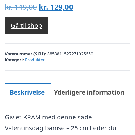
Den
Den
kr.
149,00
kr.
129,00
oprindelige
aktuelle
pris
pris
Gå til shop
var:
er:
kr. 149,00.
kr. 129,00.
Varenummer (SKU):
8853811527271925650
Kategori:
Produkter
Beskrivelse
Yderligere information
Giv et KRAM med denne søde
Valentinsdag bamse – 25 cm Leder du