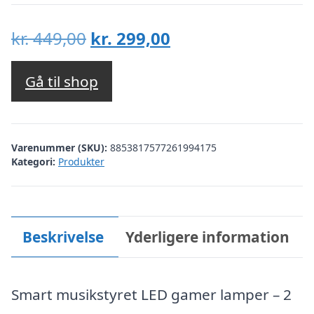
Den
Den
kr.
449,00
kr.
299,00
oprindelige
aktuelle
pris
pris
Gå til shop
var:
er:
kr. 449,00.
kr. 299,00.
Varenummer (SKU):
8853817577261994175
Kategori:
Produkter
Beskrivelse
Yderligere information
Smart musikstyret LED gamer lamper – 2