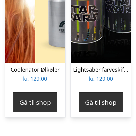
Coolenator Ølkøler
Lightsaber farveskiftende krus
kr.
129,00
kr.
129,00
Gå til shop
Gå til shop