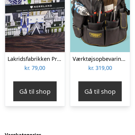
Lakridsfabrikken Premiumlakrids – Norrland
Værktøjsopbevaring til spand
kr.
79,00
kr.
319,00
Gå til shop
Gå til shop