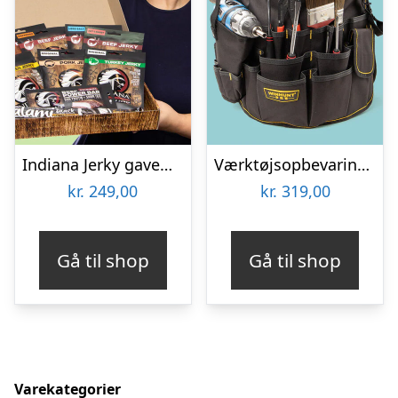
Indiana Jerky gaveæske
Værktøjsopbevaring til spand
kr.
249,00
kr.
319,00
Gå til shop
Gå til shop
Varekategorier