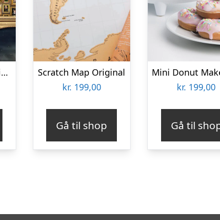
Harry Potter Umulig Puslespil
Scratch Map Original
kr.
199,00
kr.
199,00
Gå til shop
Gå til sho