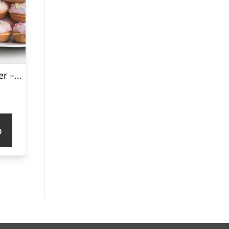
Mini Donut Maker – KitchPro
p