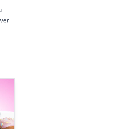
u
hver