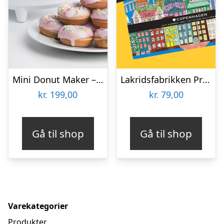
Mini Donut Maker – KitchPro
Lakridsfabrikken Premiumlakrids – Copenhagen
kr.
199,00
kr.
79,00
Gå til shop
Gå til shop
Varekategorier
Produkter