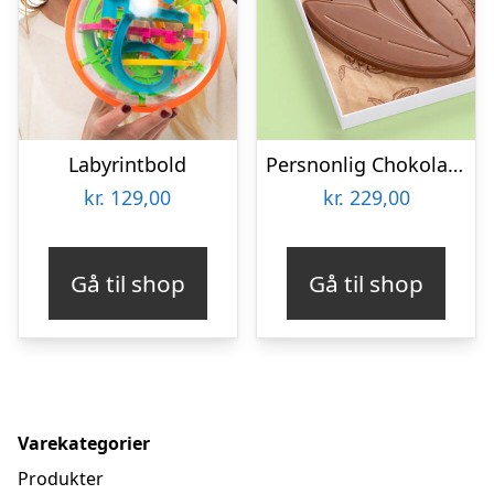
Labyrintbold
Persnonlig Chokoladeblomst med Billede
kr.
129,00
kr.
229,00
Gå til shop
Gå til shop
Varekategorier
Produkter