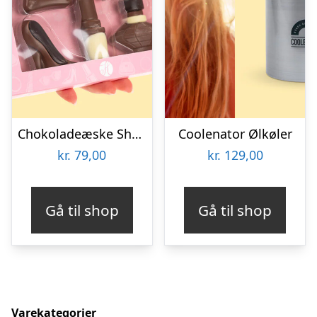
Chokoladeæske Shopping
Coolenator Ølkøler
kr.
79,00
kr.
129,00
Gå til shop
Gå til shop
Varekategorier