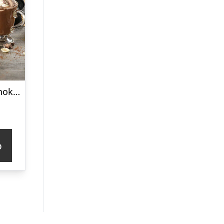
Baileys Opera Chokoladeæske
p