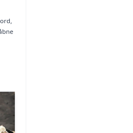
ord,
 åbne