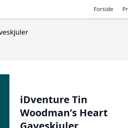
Forside
P
veskjuler
iDventure Tin
Woodman’s Heart
Gaveskjuler