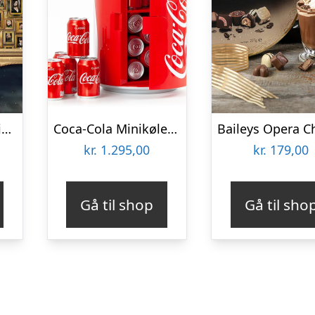
Harry Potter Umulig Puslespil
Coca-Cola Minikøleskab
kr.
1.295,00
kr.
179,00
Gå til shop
Gå til sho