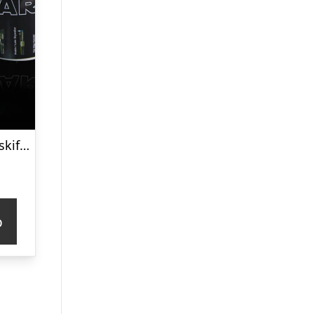
Lightsaber farveskiftende krus
p