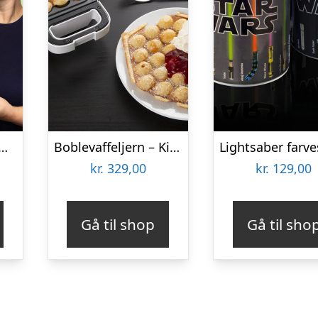
ana Jerky gaveæske
Boblevaffeljern – KitchPro
kr.
329,00
kr.
129,00
Gå til shop
Gå til sho