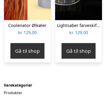
Coolenator Ølkøler
Lightsaber farveskiftende krus
kr.
129,00
kr.
129,00
Gå til shop
Gå til shop
Varekategorier
Produkter