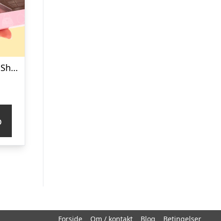
Chokoladeæske Shopping
p
Forside
Om / kontakt
Blog
Betingelser