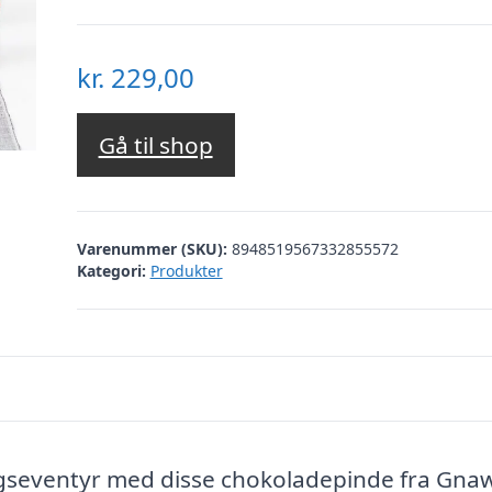
kr.
229,00
Gå til shop
Varenummer (SKU):
8948519567332855572
Kategori:
Produkter
gseventyr med disse chokoladepinde fra Gna