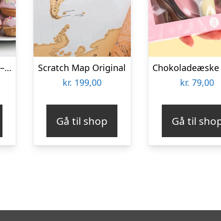
Mini Donut Maker – KitchPro
Scratch Map Original
kr.
199,00
kr.
79,00
Gå til shop
Gå til sho