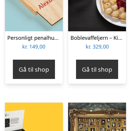
Personligt penalhus med foto & tekst
Boblevaffeljern – KitchPro
kr.
149,00
kr.
329,00
Gå til shop
Gå til shop