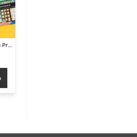
Lakridsfabrikken Premiumlakrids – Copenhagen
p