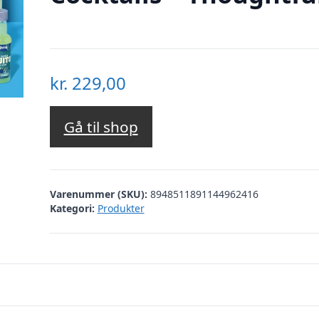
kr.
229,00
Gå til shop
Varenummer (SKU):
8948511891144962416
Kategori:
Produkter