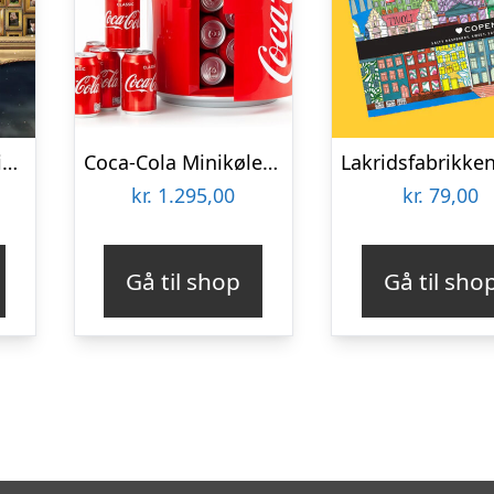
Harry Potter Umulig Puslespil
Coca-Cola Minikøleskab
kr.
1.295,00
kr.
79,00
Gå til shop
Gå til sho