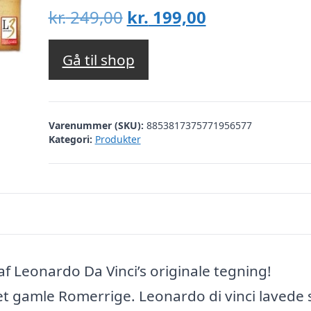
Den
Den
kr.
249,00
kr.
199,00
oprindelige
aktuelle
pris
pris
Gå til shop
var:
er:
kr. 249,00.
kr. 199,00.
Varenummer (SKU):
8853817375771956577
Kategori:
Produkter
af Leonardo Da Vinci’s originale tegning!
et gamle Romerrige. Leonardo di vinci lavede 