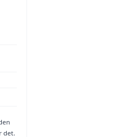
 den
r det.