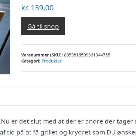
kr.
139,00
Gå til shop
Varenummer (SKU):
8853816599361344755
Kategori:
Produkter
u er det slut med at der er andre der tager
f tid på at få grillet og krydret som DU ønske