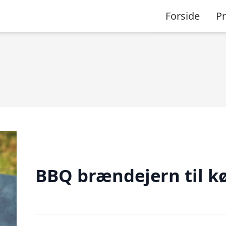
Forside
P
BBQ brændejern til k