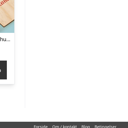
Personligt penalhus med foto & tekst
p
Forside
Om / kontakt
Blog
Betingelser