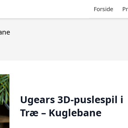
Forside
P
bane
Ugears 3D-puslespil i
Træ – Kuglebane