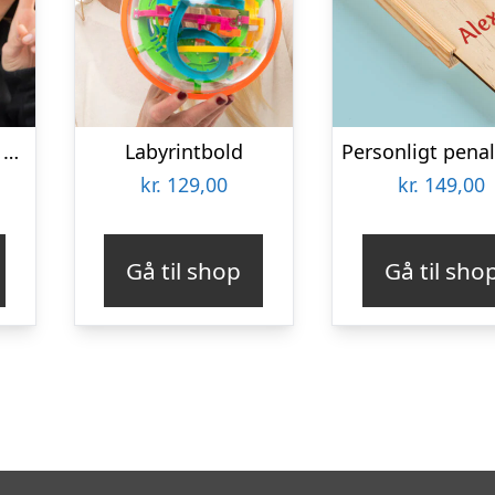
LED Selfie-lampe – Vooni
Labyrintbold
kr.
129,00
kr.
149,00
Gå til shop
Gå til sho