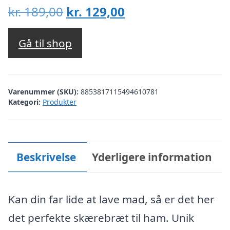
Den
Den
kr.
189,00
kr.
129,00
oprindelige
aktuelle
pris
pris
Gå til shop
var:
er:
kr. 189,00.
kr. 129,00.
Varenummer (SKU):
8853817115494610781
Kategori:
Produkter
Beskrivelse
Yderligere information
Kan din far lide at lave mad, så er det her
det perfekte skærebræt til ham. Unik