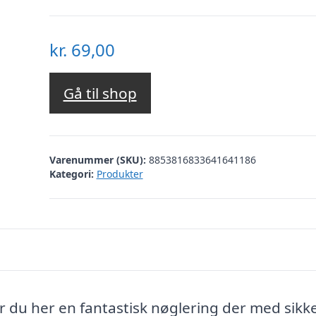
kr.
69,00
Gå til shop
Varenummer (SKU):
8853816833641641186
Kategori:
Produkter
 har du her en fantastisk nøglering der med sik