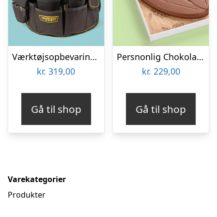
Værktøjsopbevaring til spand
Persnonlig Chokoladeblomst med Billede
kr.
319,00
kr.
229,00
Gå til shop
Gå til shop
Varekategorier
Produkter