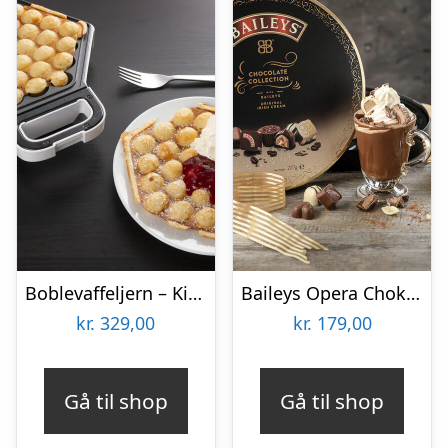
Boblevaffeljern – KitchPro
Baileys Opera Chokoladeæske
kr.
329,00
kr.
179,00
Gå til shop
Gå til shop