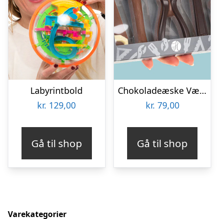
Labyrintbold
Chokoladeæske Værktøj
kr.
129,00
kr.
79,00
Gå til shop
Gå til shop
Varekategorier