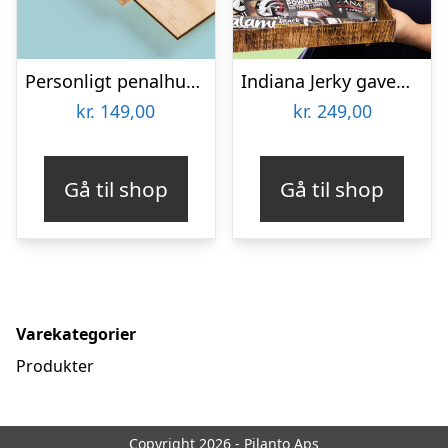
Personligt penalhus med foto & tekst
Indiana Jerky gaveæske
kr.
149,00
kr.
249,00
Gå til shop
Gå til shop
Varekategorier
Produkter
Copyright 2026 - Pilanto Aps