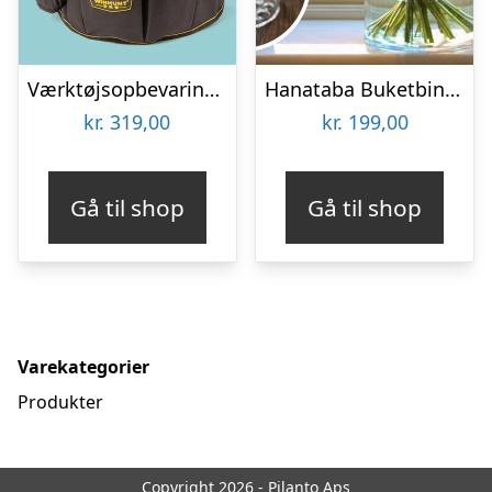
Værktøjsopbevaring til spand
Hanataba Buketbinder
kr.
319,00
kr.
199,00
Gå til shop
Gå til shop
Varekategorier
Produkter
Copyright 2026 - Pilanto Aps