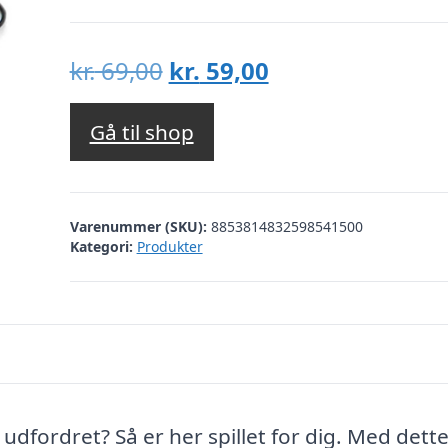
Den
Den
kr.
69,00
kr.
59,00
oprindelige
aktuelle
pris
pris
Gå til shop
var:
er:
kr. 69,00.
kr. 59,00.
Varenummer (SKU):
8853814832598541500
Kategori:
Produkter
udfordret? Så er her spillet for dig. Med dett