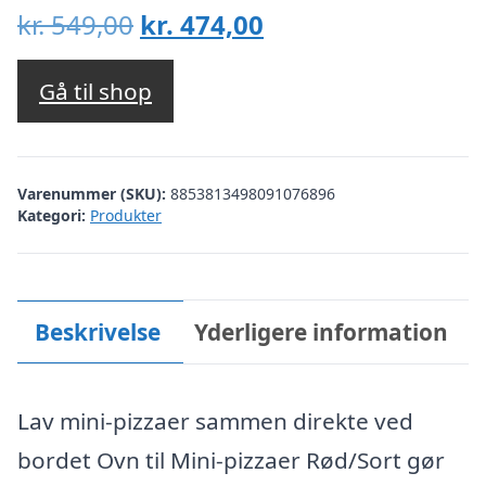
Den
Den
kr.
549,00
kr.
474,00
oprindelige
aktuelle
pris
pris
Gå til shop
var:
er:
kr. 549,00.
kr. 474,00.
Varenummer (SKU):
8853813498091076896
Kategori:
Produkter
Beskrivelse
Yderligere information
Lav mini-pizzaer sammen direkte ved
bordet Ovn til Mini-pizzaer Rød/Sort gør