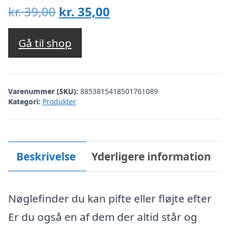
Den
Den
kr.
39,00
kr.
35,00
oprindelige
aktuelle
pris
pris
Gå til shop
var:
er:
kr. 39,00.
kr. 35,00.
Varenummer (SKU):
8853815418501761089
Kategori:
Produkter
Beskrivelse
Yderligere information
Nøglefinder du kan pifte eller fløjte efter
Er du også en af dem der altid står og