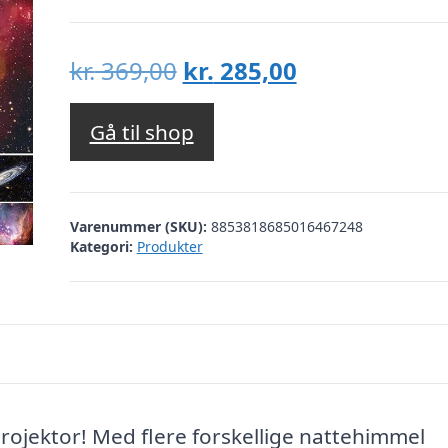
Den
Den
kr.
369,00
kr.
285,00
oprindelige
aktuelle
pris
pris
Gå til shop
var:
er:
kr. 369,00.
kr. 285,00.
Varenummer (SKU):
8853818685016467248
Kategori:
Produkter
rojektor! Med flere forskellige nattehimmel