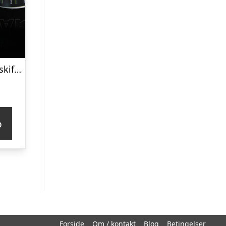
Lightsaber farveskiftende krus
p
Forside
Om / kontakt
Blog
Betingelser