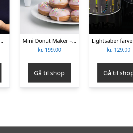
ana Jerky gaveæske
Mini Donut Maker – KitchPro
kr.
199,00
kr.
129,00
Gå til shop
Gå til sho