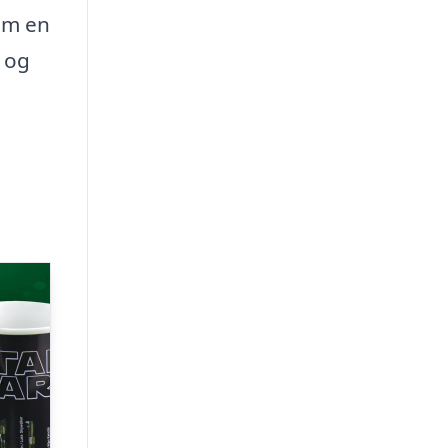
som en
I og