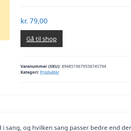
kr.
79,00
Gå til shop
Varenummer (SKU):
8948519679558745794
Kategori:
Produkter
ud i sang, og hvilken sang passer bedre end de