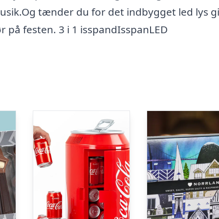
 musik.Og tænder du for det indbygget led lys g
lør på festen. 3 i 1 isspandIsspanLED