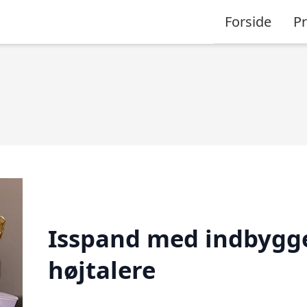
Forside
P
Isspand med indbygg
højtalere