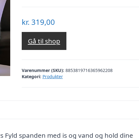
kr.
319,00
Gå til shop
Varenummer (SKU):
8853819716365962208
Kategori:
Produkter
ys Fyld spanden med is og vand og hold dine