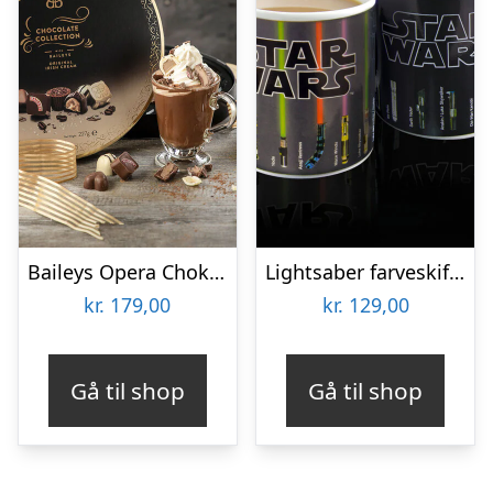
Baileys Opera Chokoladeæske
Lightsaber farveskiftende krus
kr.
179,00
kr.
129,00
Gå til shop
Gå til shop