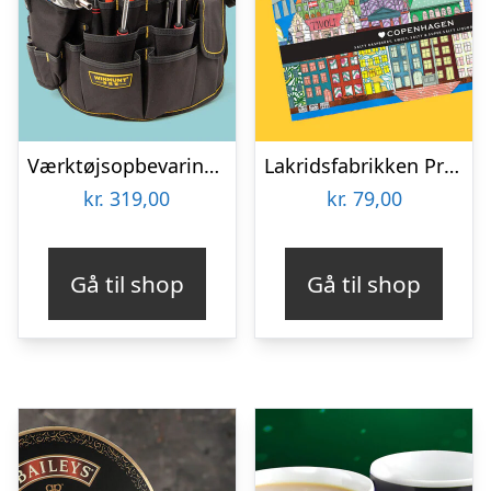
Værktøjsopbevaring til spand
Lakridsfabrikken Premiumlakrids – Copenhagen
kr.
319,00
kr.
79,00
Gå til shop
Gå til shop