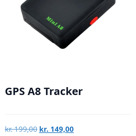
GPS A8 Tracker
Den
Den
kr.
199,00
kr.
149,00