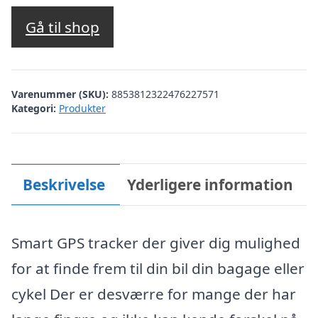
oprindelige
aktuelle
pris
pris
Gå til shop
var:
er:
kr. 199,00.
kr. 149,00.
Varenummer (SKU):
8853812322476227571
Kategori:
Produkter
Beskrivelse
Yderligere information
Smart GPS tracker der giver dig mulighed
for at finde frem til din bil din bagage eller
cykel Der er desværre for mange der har