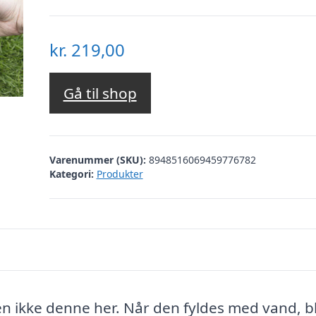
kr.
219,00
Gå til shop
Varenummer (SKU):
8948516069459776782
Kategori:
Produkter
 ikke denne her. Når den fyldes med vand, bl