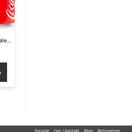
Coca-Cola Minikøleskab
p
Forside
Om / kontakt
Blog
Betingelser