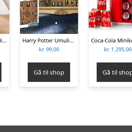
Sprayflaske med Mist
Harry Potter Umulig Puslespil
kr.
99,00
kr.
1.295,00
Gå til shop
Gå til sho