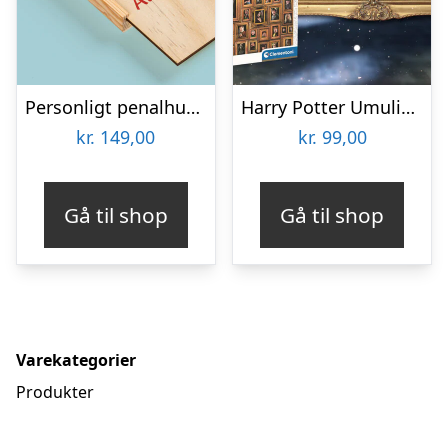
Personligt penalhus med foto & tekst
Harry Potter Umulig Puslespil
kr.
149,00
kr.
99,00
Gå til shop
Gå til shop
Varekategorier
Produkter