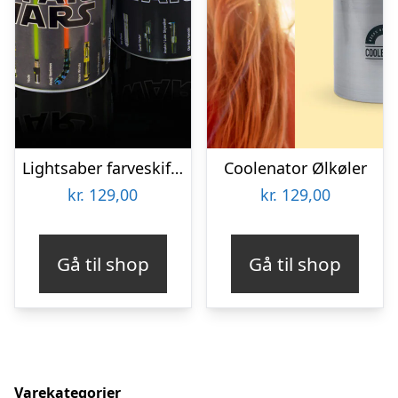
Lightsaber farveskiftende krus
Coolenator Ølkøler
kr.
129,00
kr.
129,00
Gå til shop
Gå til shop
Varekategorier