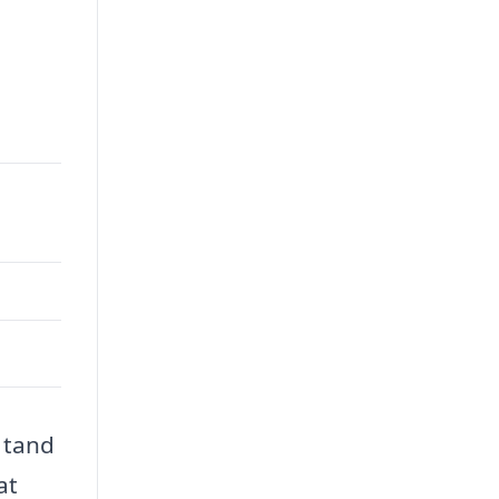
n tand
at