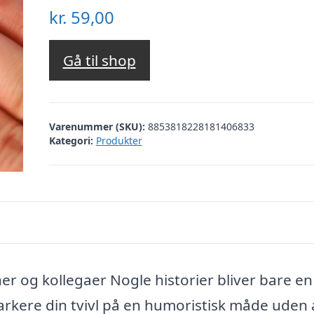
kr.
59,00
Gå til shop
Varenummer (SKU):
8853818228181406833
Kategori:
Produkter
ner og kollegaer Nogle historier bliver bare e
arkere din tvivl på en humoristisk måde uden 