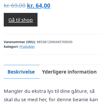
Den
Den
kr.
69,00
kr.
64,00
oprindelige
aktuelle
pris
pris
Gå til shop
var:
er:
kr. 69,00.
kr. 64,00.
Varenummer (SKU):
8853812940445769030
Kategori:
Produkter
Beskrivelse
Yderligere information
Mangler du ekstra lys til dine gåture, så
skal du se med her, for denne beanie kan