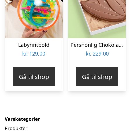
Labyrintbold
Persnonlig Chokoladeblomst med Billede
kr.
129,00
kr.
229,00
Gå til shop
Gå til shop
Varekategorier
Produkter