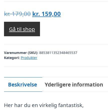
Den
Den
kr.
179,00
kr.
159,00
oprindelige
aktuelle
pris
pris
Gå til shop
var:
er:
kr. 179,00.
kr. 159,00.
Varenummer (SKU):
8853811352348465537
Kategori:
Produkter
Beskrivelse
Yderligere information
Her har du en virkelig fantastisk,