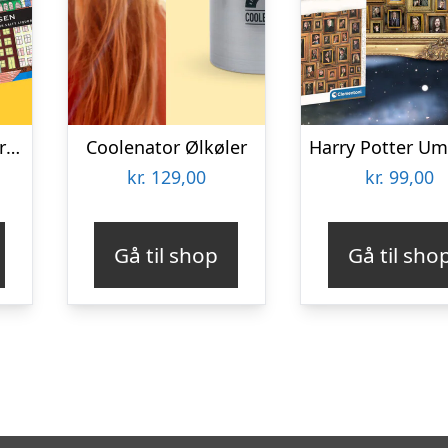
Lakridsfabrikken Premiumlakrids – Copenhagen
Coolenator Ølkøler
kr.
129,00
kr.
99,00
Gå til shop
Gå til sho