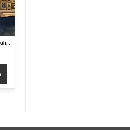
Harry Potter Umulig Puslespil
p