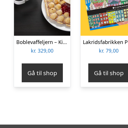
Boblevaffeljern – KitchPro
kr.
329,00
kr.
79,00
Gå til shop
Gå til shop