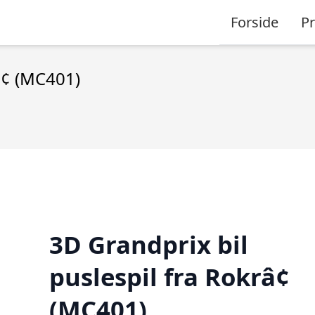
Forside
P
â¢ (MC401)
3D Grandprix bil
puslespil fra Rokrâ¢
(MC401)