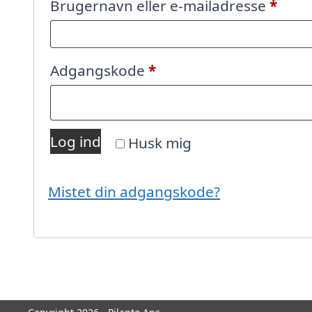
Påkr
Brugernavn eller e-mailadresse
*
Påkrævet
Adgangskode
*
Log ind
Husk mig
Mistet din adgangskode?